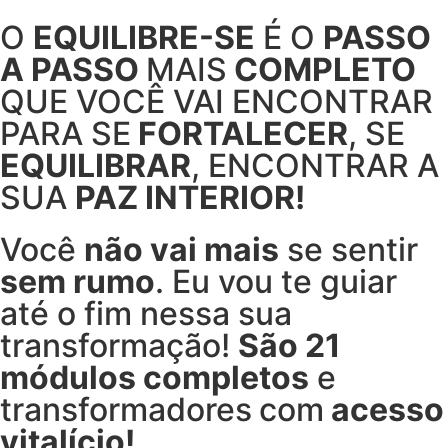
O
EQUILIBRE-SE
É O
PASSO
A PASSO
MAIS
COMPLETO
QUE VOCÊ VAI ENCONTRAR
PARA SE
FORTALECER
, SE
EQUILIBRAR
, ENCONTRAR A
SUA
PAZ INTERIOR!
Você
não vai mais
se sentir
sem rumo
. Eu vou te guiar
até o fim nessa sua
transformação!
São 21
módulos completos
e
transformadores
com
acesso
vitalício!