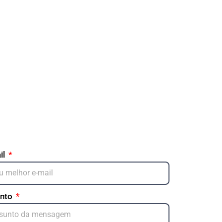
il
unto